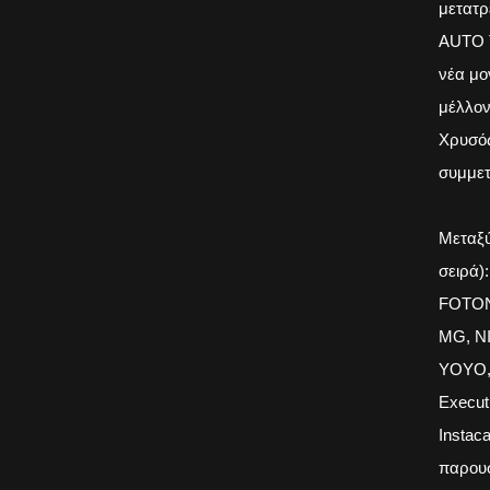
μετατρ
AUTO T
νέα μο
μέλλον
Χρυσός
συμμετ
Μεταξύ
σειρά
FOTON
MG, N
YOYO, 
Execut
Instac
παρουσ