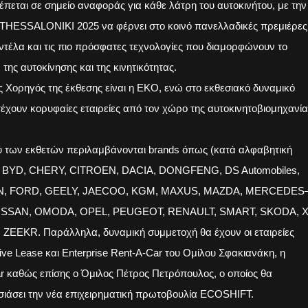
έπεται σε σημείο αναφοράς για κάθε λάτρη του αυτοκινήτου, με την
HESSALONIKI 2025 να φέρνει στο κοινό πανελλαδικές πρεμιέρες
ντέλα και τις πιο πρόσφατες τεχνολογίες που διαμορφώνουν το
 της αυτοκίνησης και της κινητικότητας.
 Χορηγός της έκθεσης είναι η ΕΚΟ, ενώ στο εκθεσιακό δυναμικό
έχουν κορυφαίες εταιρείες από τον χώρο της αυτοκινητοβιομηχανία
 των εκθετών περιλαμβάνονται brands όπως (κατά αλφαβητική
): BYD, CHERY, CITROEN, DACIA, DONGFENG, DS Automobiles,
, FORD, GEELY, JAECOO, KGM, MAXUS, MAZDA, MERCEDES
ISSAN, OMODA, OPEL, PEUGEOT, RENAULT, SMART, SKODA, 
ZEEKR. Παράλληλα, δυναμική συμμετοχή θα έχουν οι εταιρείες
ive Lease και Enterprise Rent-A-Car του Ομίλου Σφακιανάκη, η
ar καθώς επίσης ο Όμιλος Πέτρος Πετρόπουλος, ο οποίος θα
ιάσει την νέα επιχειρηματική πρωτοβουλία ECOSHIFT.