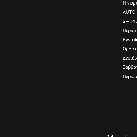
Η γιορ
AUTO 
6 – 14
Περίπτ
Εγνατί
Ωράριο
Δευτέρ
Σάββατ
Περισσ