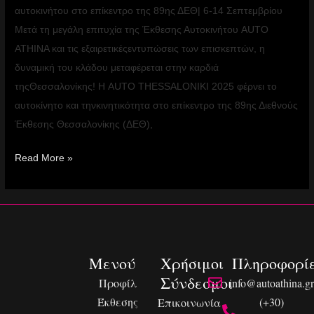
αυτοκινήτου στο επίκεντρο της 89ης ΔΕΘ| 6-14 Σεπτεμβρίου
Μετά τη μεγάλη επιτυχία της Έκθεσης Αυτοκινήτου AUTO
ATHINA και τις εξαιρετικέςεντυπώσεις των επισκεπτών, η
δυναμική του κλάδου μεταφέρεται στην καρδιά
τηςΘεσσαλονίκης! Η AUTO THESSALONIKI 2025 φέρνει το
αυτοκίνητο και τηνκινητικότητα στο επίκεντρο της 89ης Διεθνούς
Έκθεσης Θεσσαλονίκης (ΔΕΘ),
Read More »
Μενού
Χρήσιμοι
Πληροφορί
Σύνδεσμοι
Προφίλ
info@autoathina.gr
Έκθεσης
(+30)
Επικοινωνία