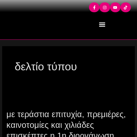
Μετάβαση
στο
περιεχόμενο
δελτίο τύπου
Με
τεράστια
με τεράστια επιτυχία, πρεμιέρες,
επιτυχία,
καινοτομίες και χιλιάδες
πρεμιέρες,
καινοτομίες
επισκέπτες η 1η διοργάνωση