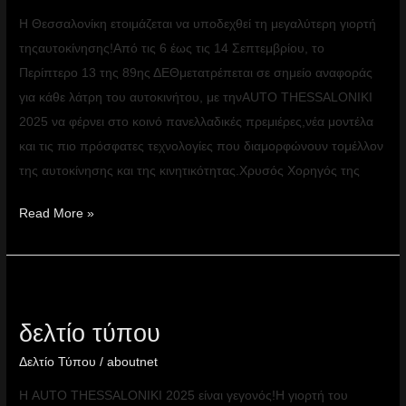
Η Θεσσαλονίκη ετοιμάζεται να υποδεχθεί τη μεγαλύτερη γιορτή
τηςαυτοκίνησης!Από τις 6 έως τις 14 Σεπτεμβρίου, το
Περίπτερο 13 της 89ης ΔΕΘμετατρέπεται σε σημείο αναφοράς
για κάθε λάτρη του αυτοκινήτου, με τηνAUTO THESSALONIKI
2025 να φέρνει στο κοινό πανελλαδικές πρεμιέρες,νέα μοντέλα
και τις πιο πρόσφατες τεχνολογίες που διαμορφώνουν τομέλλον
της αυτοκίνησης και της κινητικότητας.Χρυσός Χορηγός της
Read More »
Δελτίο
τύπου
δελτίο τύπου
Δελτίο Τύπου
/
aboutnet
Η AUTO THESSALONIKI 2025 είναι γεγονός!Η γιορτή του